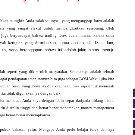
ahkan mungkin Anda salah satunya - yang menganggap forex adalah
jata yang sangat efektif untuk membangkrutkan seseorang. Oleh
 juga berpendapat bahwa trading forex adalah haram karena sama
nyak kerugian yang diti
mbulkan, tanpa analisa, dll. Disisi lain,
mula, yang beranggapan bahwa ini adalah jalan pintas menuju
lah seperti yang dikira oleh masyarakat.
Sebenarnya adalah sebuah
agai pendapatan tetap, namun bisa juga sebagai BOM Waktu jika kita
 sebuah pisau yang memiliki dua kegunaan, bisa saja untuk memasak
 jika tidak digunakannya dengan baik.
bisa membuat Anda kaya dengan lebih cepat daripada bidang bisnis
erlu disiplin tinggi dan benar-benar menerapkan money management
juga benar-benar menerapkanya.
pokok bahasan yaitu: Mengapa Anda perlu belajar forex dan apa