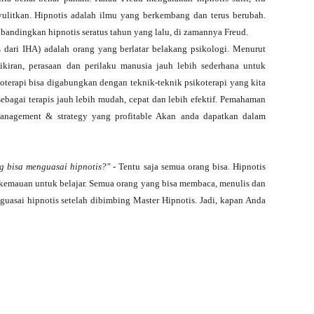
ulitkan. Hipnotis adalah ilmu yang berkembang dan terus berubah.
dibandingkan hipnotis seratus tahun yang lalu, di zamannya Freud.
s dari IHA) adalah orang yang berlatar belakang psikologi. Menurut
ikiran, perasaan dan perilaku manusia jauh lebih sederhana untuk
terapi bisa digabungkan dengan teknik-teknik psikoterapi yang kita
sebagai terapis jauh lebih mudah, cepat dan lebih efektif. Pemahaman
nagement & strategy yang profitable Akan anda dapatkan dalam
g bisa menguasai hipnotis?"
- Tentu saja semua orang bisa. Hipnotis
 kemauan untuk belajar. Semua orang yang bisa membaca, menulis dan
uasai hipnotis setelah dibimbing Master Hipnotis. Jadi, kapan Anda