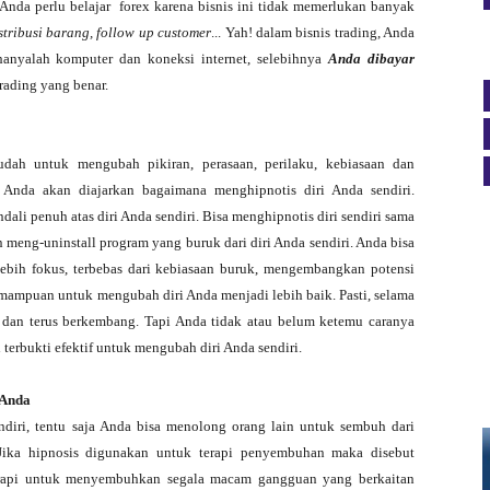
- Anda perlu belajar forex karena bisnis ini tidak memerlukan banyak
stribusi barang, follow up customer
... Yah! dalam bisnis trading, Anda
hanyalah komputer dan koneksi internet, selebihnya
Anda dibayar
rading yang benar.
udah untuk mengubah pikiran, perasaan, perilaku, kebiasaan dan
, Anda akan diajarkan bagaimana menghipnotis diri Anda sendiri.
li penuh atas diri Anda sendiri. Bisa menghipnotis diri sendiri sama
n meng-uninstall program yang buruk dari diri Anda sendiri. Anda bisa
, lebih fokus, terbebas dari kebiasaan buruk, mengembangkan potensi
emampuan untuk mengubah diri Anda menjadi lebih baik. Pasti, selama
 dan terus berkembang. Tapi Anda tidak atau belum ketemu caranya
 terbukti efektif untuk mengubah diri Anda sendiri.
 Anda
ndiri, tentu saja Anda bisa menolong orang lain untuk sembuh dari
 Jika hipnosis digunakan untuk terapi penyembuhan maka disebut
erapi untuk menyembuhkan segala macam gangguan yang berkaitan