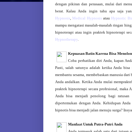
dengan pikiran dan perasaan, mulai dari me
berat. Kalau Anda ingin tahu apa saja yan
Hypnosis
,
Medical Hypnosis
atau
Hypnotic Bi
mampu mengatasi masalah-masalah ringan hing
hipnoterapi atau ingin praktek hipnoterapi se
Hypnotherapy
.
Kepuasan Batin Karena Bisa Menolo
Coba perhatikan diri Anda, kapan And
Pasti, salah satunya adalah ketika Anda bis
membantu sesama, membebaskan manusia dari be
Anda andalkan. Ketika Anda mulai mempraktek
praktek hipnoterapi secara profesional, maka 
Anda bisa menjadi penolong bagi ratusan 
dipertemukan dengan Anda. Kehidupan Anda 
hipnotis bisa menjadi jalan menuju surga? Insy
Manfaat Untuk Putra-Putri Anda
Anda termasuk salah satu dari jutaan 