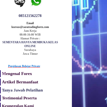
085121562278
Email
kursus@caratradingforex.com
Jam Kerja
08:00-16:00 WIB
Alamat Private :
SEMENTARA HANYA MEMBUKA KELAS
ONLINE
Surabaya
Jawa Timur
Penjelasan Belajar Private
M
engenal Forex
Artikel Bermanfaat
Tanya Jawab Pelatihan
Testimonial
Peserta
Keunggulan Kami