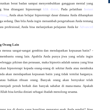
nurunkan berat badan sampai menyembuhkan gangguan mental yang
g bisa ditangani hipnoterapi
klik disini
. Pada pelatihan
Instant
rthing
, Anda akan belajar hipnoterapi dasar dimana Anda diharapkan
ga sedang. Dan bila Anda ingin menambah pengetahuan Anda tentang
cara profesional, Anda bisa melanjutkan pelajaran Anda ke
Advanced
ng Orang Lain
a merasa sangat-sangat gembira dan mendapatkan kepuasan batin? -
a membantu orang lain. Apabila Anda punya jiwa yang selalu ingin
lenggu pikiran dan perasaan, maka hipnotis adalah sarana yang bisa
kan hipnoterapi kepada orang-orang di sekitar Anda atau membuka
Anda akan mendapatkan kepuasan batin yang tidak ternilai harganya.
atau bahkan ribuan orang. Banyak orang akan bersyukur telah
menjadi penuh berkah dan banyak sahabat di mana-mana. Apakah
aAllah bisa ketika diniati sebagai ibadah menolong sesama.
orang tua di dunia yang kesulitan mengatur anak Anda sendiri? Atau