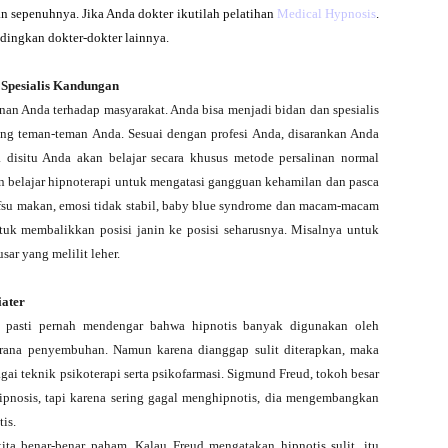
kan sepenuhnya. J
ika Anda dokter ikutilah pelatihan
Medical Hypnosis
.
dingkan dokter-dokter lainnya.
 Spesialis Kandungan
an Anda terhadap masyarakat. Anda bisa menjadi bidan dan spesialis
ng teman-teman Anda. Sesuai dengan profesi Anda, disarankan Anda
 disitu Anda akan belajar secara khusus metode persalinan normal
an belajar hipnoterapi untuk mengatasi gangguan kehamilan dan pasca
afsu makan, emosi tidak stabil, baby blue syndrome dan macam-macam
ntuk membalikkan posisi janin ke posisi seharusnya. Misalnya untuk
sar yang melilit leher.
iater
da pasti pernah mendengar bahwa hipnotis banyak digunakan oleh
arana penyembuhan. Namun karena dianggap sulit diterapkan, maka
ai teknik psikoterapi serta psikofarmasi. Sigmund Freud, tokoh besar
pnosis, tapi karena sering gagal menghipnotis, dia mengembangkan
is.
ta benar-benar paham. Kalau Freud mengatakan hipnotis sulit, itu