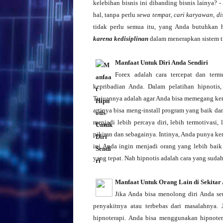
kelebihan bisnis ini dibanding bisnis lainya? 
hal, tanpa perlu
sewa tempat, cari karyawan, di
tidak perlu semua itu, yang Anda butuhkan 
karena kedisiplinan
dalam menerapkan sistem t
Manfaat Untuk Diri Anda Sendiri
Forex adalah cara tercepat dan term
kepribadian Anda. Dalam pelatihan hipnotis
Tujuannya adalah agar Anda bisa memegang kenda
artinya bisa meng-install program yang baik da
menjadi lebih percaya diri, lebih termotivasi
pikiran dan sebagainya. Intinya, Anda punya k
ini Anda ingin menjadi orang yang lebih baik
yang tepat. Nah hipnotis adalah cara yang sudah
Manfaat Untuk Orang Lain di Sekitar
Jika Anda bisa menolong diri Anda se
penyakitnya atau terbebas dari masalahnya.
hipnoterapi. Anda bisa menggunakan hipnot