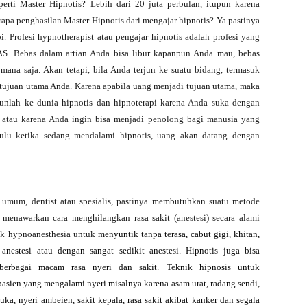
perti Master Hipnotis? Lebih dari 20 juta perbulan, itupun karena
erapa penghasilan Master Hipnotis dari mengajar hipnotis? Ya pastinya
i. Profesi hypnotherapist atau pengajar hipnotis adalah profesi yang
S. Bebas dalam artian Anda bisa libur kapanpun Anda mau, bebas
mana saja. Akan tetapi, bila Anda terjun ke suatu bidang, termasuk
 tujuan utama Anda. Karena apabila uang menjadi tujuan utama, maka
rjunlah ke dunia hipnotis dan hipnoterapi karena Anda suka dengan
 atau karena Anda ingin bisa menjadi penolong bagi manusia yang
lu ketika sedang mendalami hipnotis, uang akan datang dengan
 umum, dentist atau spesialis, pastinya membutuhkan suatu metode
 menawarkan cara menghilangkan rasa sakit (anestesi) secara alami
nik hypnoanesthesia untuk
menyuntik tanpa terasa, cabut gigi, khitan,
anestesi atau dengan sangat sedikit anestesi. Hipnotis juga bisa
berbagai macam rasa nyeri dan sakit.
Teknik hipnosis untuk
pasien yang mengalami nyeri misalnya karena asam urat, radang sendi,
ka, nyeri ambeien, sakit kepala, rasa sakit akibat kanker dan segala