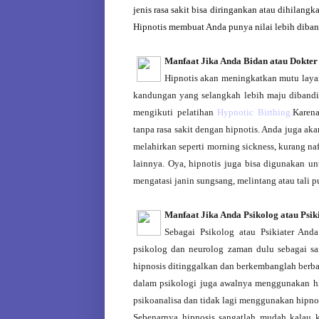
jenis rasa sakit bisa diringankan atau dihilang
Hipnotis membuat Anda punya nilai lebih diban
Manfaat Jika Anda Bidan atau Dokter
Hipnotis akan meningkatkan mutu layan
kandungan yang selangkah lebih maju dibandi
mengikuti pelatihan
Hypnotic Birthing.
Karena
tanpa rasa sakit dengan hipnotis. Anda juga ak
melahirkan seperti morning sickness, kurang n
lainnya. Oya, hipnotis juga bisa digunakan u
mengatasi janin sungsang, melintang atau tali pu
Manfaat Jika Anda Psikolog atau Psik
Sebagai Psikolog atau Psikiater An
psikolog dan neurolog zaman dulu sebagai s
hipnosis ditinggalkan dan berkembanglah berbag
dalam psikologi juga awalnya menggunakan hi
psikoanalisa dan tidak lagi menggunakan hipnot
Sebenarnya hipnosis sangatlah mudah kalau ki