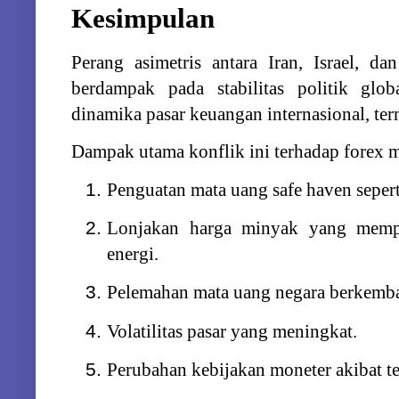
Kesimpulan
Perang
asimetris
antara
Iran,
Israel,
da
berdampak
pada
stabilitas
politik
glob
dinamika
pasar
keuangan
internasional,
te
Dampak
utama
konflik
ini
terhadap
forex
m
Penguatan
mata
uang
safe
haven
seper
Lonjakan
harga
minyak
yang
memp
energi.
Pelemahan
mata
uang
negara
berkemb
Volatilitas
pasar
yang
meningkat.
Perubahan
kebijakan
moneter
akibat
t