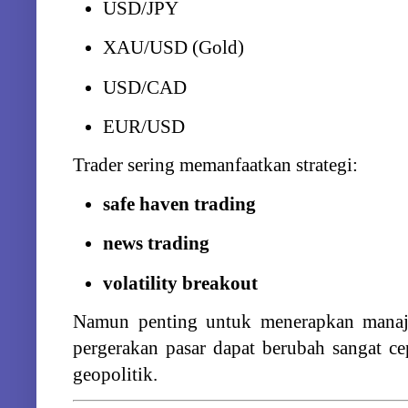
USD/
JPY
XAU/
USD (
Gold)
USD/
CAD
EUR/
USD
Trader
sering
memanfaatkan
strategi:
safe
haven
trading
news
trading
volatility
breakout
Namun
penting
untuk
menerapkan
mana
pergerakan
pasar
dapat
berubah
sangat
ce
geopolitik.