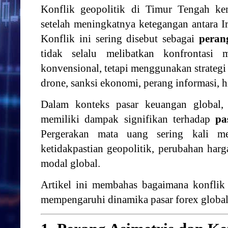
Konflik
geopolitik
di
Timur
Tengah
ke
setelah
meningkatnya
ketegangan
antara
I
Konflik
ini
sering
disebut
sebagai
pera
tidak
selalu
melibatkan
konfrontasi
m
konvensional,
tetapi
menggunakan
strateg
drone,
sanksi
ekonomi,
perang
informasi,
h
Dalam
konteks
pasar
keuangan
global
memiliki
dampak
signifikan
terhadap
pa
Pergerakan
mata
uang
sering
kali
m
ketidakpastian
geopolitik,
perubahan
har
modal
global.
Artikel
ini
membahas
bagaimana
konfli
mempengaruhi
dinamika
pasar
forex
global