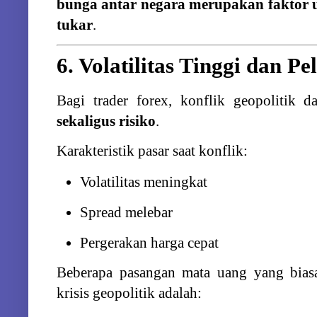
bunga
antar
negara
merupakan
faktor
tukar
.
6.
Volatilitas
Tinggi
dan
Pe
Bagi
trader
forex,
konflik
geopolitik
d
sekaligus
risiko
.
Karakteristik
pasar
saat
konflik:
Volatilitas
meningkat
Spread
melebar
Pergerakan
harga
cepat
Beberapa
pasangan
mata
uang
yang
bia
krisis
geopolitik
adalah: