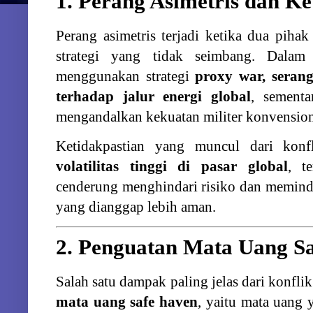
1.
Perang
Asimetris
dan
Ke
Perang
asimetris
terjadi
ketika
dua
piha
strategi
yang
tidak
seimbang.
Dala
menggunakan
strategi
proxy
war,
seran
terhadap
jalur
energi
global
,
sement
mengandalkan
kekuatan
militer
konvensio
Ketidakpastian
yang
muncul
dari
kon
volatilitas
tinggi
di
pasar
global
,
t
cenderung
menghindari
risiko
dan
memin
yang
dianggap
lebih
aman.
2.
Penguatan
Mata
Uang
S
Salah
satu
dampak
paling
jelas
dari
konfli
mata
uang
safe
haven
,
yaitu
mata
uang