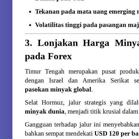
Tekanan
pada
mata
uang
emerging
Volatilitas
tinggi
pada
pasangan
ma
3.
Lonjakan
Harga
Min
pada
Forex
Timur
Tengah
merupakan
pusat
produ
dengan
Israel
dan
Amerika
Serikat
s
pasokan
minyak
global
.
Selat
Hormuz,
jalur
strategis
yang
dila
minyak
dunia
,
menjadi
titik
krusial
dala
Gangguan
terhadap
jalur
ini
menyebabka
bahkan
sempat
mendekati
USD
120
per
ba