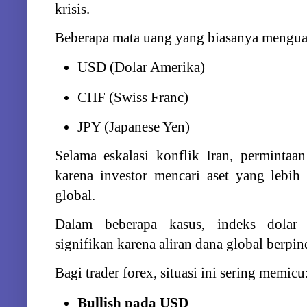
krisis.
Beberapa
mata
uang
yang
biasanya
mengu
USD (
Dolar
Amerika)
CHF (
Swiss
Franc)
JPY (
Japanese
Yen)
Selama
eskalasi
konflik
Iran,
permintaa
karena
investor
mencari
aset
yang
lebi
global.
Dalam
beberapa
kasus,
indeks
dola
signifikan
karena
aliran
dana
global
berpi
Bagi
trader
forex,
situasi
ini
sering
memicu
Bullish
pada
USD