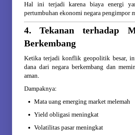
Hal
ini
terjadi
karena
biaya
energi
y
pertumbuhan
ekonomi
negara
pengimpor
m
4.
Tekanan
terhadap
Berkembang
Ketika
terjadi
konflik
geopolitik
besar,
i
dana
dari
negara
berkembang
dan
memi
aman.
Dampaknya:
Mata
uang
emerging
market
melemah
Yield
obligasi
meningkat
Volatilitas
pasar
meningkat