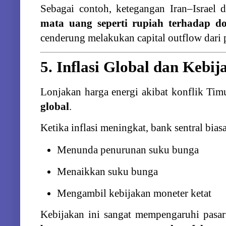
Sebagai
contoh,
ketegangan
Iran–
Israel
mata
uang
seperti
rupiah
terhadap
d
cenderung
melakukan
capital
outflow
dari
5.
Inflasi
Global
dan
Kebij
Lonjakan
harga
energi
akibat
konflik
Tim
global
.
Ketika
inflasi
meningkat,
bank
sentral
bias
Menunda
penurunan
suku
bunga
Menaikkan
suku
bunga
Mengambil
kebijakan
moneter
ketat
Kebijakan
ini
sangat
mempengaruhi
pasa