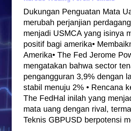
Dukungan Penguatan Mata Ua
merubah perjanjian perdagan
menjadi USMCA yang isinya 
positif bagi amerika• Membaik
Amerika• The Fed Jerome Pow
mengatakan bahwa sector tena
pengangguran 3,9% dengan laju
stabil menuju 2% • Rencana 
The FedHal inilah yang menja
mata uang dengan rival, ter
Teknis GBPUSD berpotensi m