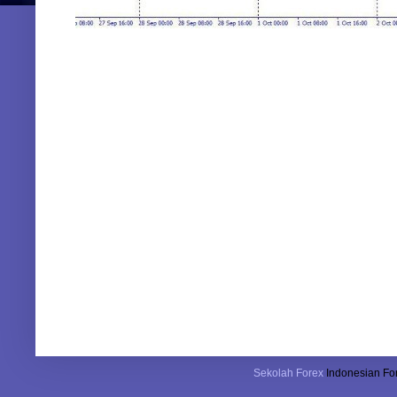
Sekolah Forex
Indonesian For