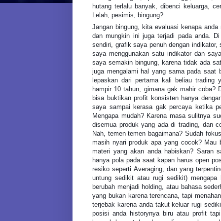
hutang terlalu banyak, dibenci keluarga, ce
Lelah, pesimis, bingung?
Jangan bingung, kita evaluasi kenapa anda 
dan mungkin ini juga terjadi pada anda. Di
sendiri, grafik saya penuh dengan indikator,
saya menggunakan satu indikator dan saya g
saya semakin bingung, karena tidak ada satu
juga mengalami hal yang sama pada saat ber
lepaskan dari pertama kali beliau trading y
hampir 10 tahun, gimana gak mahir coba? D
bisa buktikan profit konsisten hanya dengan
saya sampai kerasa gak percaya ketika pe
Mengapa mudah? Karena masa sulitnya sud
disemua produk yang ada di trading, dan c
Nah, temen temen bagaimana? Sudah fokus 1
masih nyari produk apa yang cocok? Mau b
materi yang akan anda habiskan? Saran sa
hanya pola pada saat kapan harus open po
resiko seperti Averaging, dan yang terpent
untung sedikit atau rugi sedikit) mengapa 
berubah menjadi holding, atau bahasa sede
yang bukan karena terencana, tapi menahan 
terjebak karena anda takut keluar rugi sedi
posisi anda historynya biru atau profit tap