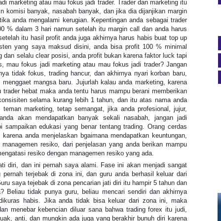
adi marketing atau mau fokus jadi trader. Trader dan marketing itu
in komisi banyak, nasabah banyak, dan jika dia dijanjikan margin
tika anda mengalami kerugian. Kepentingan anda sebagai trader
 300 % dalam 3 hari namun setelah itu margin call dan anda harus
etelah itu hasil profit anda juga akhirnya harus habis buat top up
sten yang saya maksud disini, anda bisa profit 100 % minimal
 dan selalu clear posisi, anda profit bukan karena faktor luck tapi
as, mau fokus jadi marketing atau mau fokus jadi trader? Jangan
nya tidak fokus, trading hancur, dan akhirnya nyari korban baru,
k menggaet mangsa baru. Jujurlah kalau anda marketing, karena
 trader hebat maka anda tentu harus mampu berani memberikan
onsisiten selama kurang lebih 1 tahun, dan itu atas nama anda
 teman marketing, tetap semangat, jika anda profesional, jujur,
 anda akan mendapatkan banyak sekali nasabah, jangan jadi
pi sampaikan edukasi yang benar tentang trading. Orang cerdas
ukan karena anda menjelaskan bgaimana mendapatkan keuntungan,
g managemen resiko, dari penjelasan yang anda berikan mampu
mengatasi resiko dengan managemen resiko yang ada.
ti diri, dan ini pernah saya alami. Fase ini akan menjadi sangat
pernah terjebak di zona ini, dan guru anda berhasil keluar dari
uru saya tejebak di zona pencarian jati diri itu hampir 5 tahun dan
 Beliau tidak punya guru, beliau mencari sendiri dan akhirnya
ikuras habis. Jika anda tidak bisa keluar dari zona ini, maka
dan menebar kebencian diluar sana bahwa trading forex itu judi,
uak, anti, dan mungkin ada juga yang berakhir bunuh diri karena