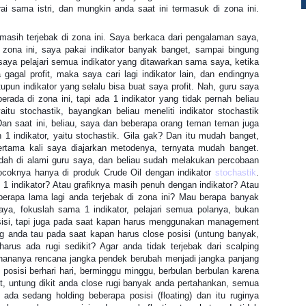
rai sama istri, dan mungkin anda saat ini termasuk di zona ini.
masih terjebak di zona ini. Saya berkaca dari pengalaman saya,
 zona ini, saya pakai indikator banyak banget, sampai bingung
 saya pelajari semua indikator yang ditawarkan sama saya, ketika
agal profit, maka saya cari lagi indikator lain, dan endingnya
pun indikator yang selalu bisa buat saya profit. Nah, guru saya
ada di zona ini, tapi ada 1 indikator yang tidak pernah beliau
aitu stochastik, bayangkan beliau meneliti indikator stochastik
an saat ini, beliau, saya dan beberapa orang teman teman juga
 1 indikator, yaitu stochastik. Gila gak? Dan itu mudah banget,
rtama kali saya diajarkan metodenya, ternyata mudah banget.
ah di alami guru saya, dan beliau sudah melakukan percobaan
ocoknya hanya di produk Crude Oil dengan indikator
stochastik
.
 indikator? Atau grafiknya masih penuh dengan indikator? Atau
erapa lama lagi anda terjebak di zona ini? Mau berapa banyak
ya, fokuslah sama 1 indikator, pelajari semua polanya, bukan
sisi, tapi juga pada saat kapan harus menggunakan management
ing anda tau pada saat kapan harus close posisi (untung banyak,
harus ada rugi sedikit? Agar anda tidak terjebak dari scalping
rhananya rencana jangka pendek berubah menjadi jangka panjang
posisi berhari hari, berminggu minggu, berbulan berbulan karena
kit, untung dikit anda close rugi banyak anda pertahankan, semua
i ada sedang holding beberapa posisi (floating) dan itu ruginya