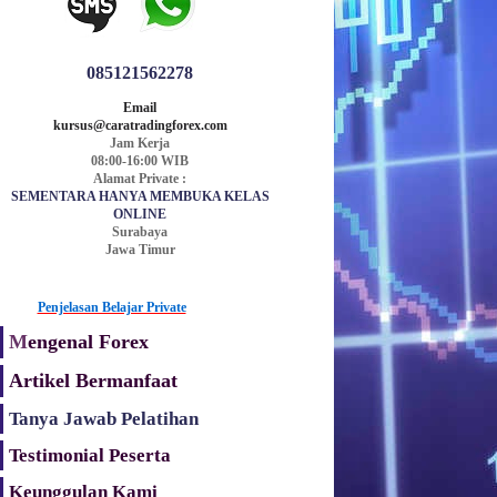
085121562278
Email
kursus@caratradingforex.com
Jam Kerja
08:00-16:00 WIB
Alamat Private :
SEMENTARA HANYA MEMBUKA KELAS
ONLINE
Surabaya
Jawa Timur
Penjelasan Belajar Private
M
engenal Forex
Artikel Bermanfaat
Tanya Jawab Pelatihan
Testimonial
Peserta
Keunggulan Kami