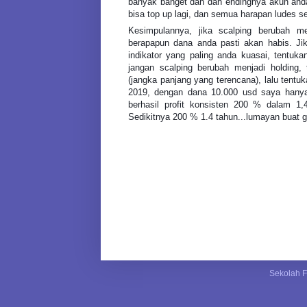
banyak banget dan dan endingnya akun anda 
bisa top up lagi, dan semua harapan ludes se
Kesimpulannya, jika scalping berubah me
berapapun dana anda pasti akan habis. Jika
indikator yang paling anda kuasai, tentuka
jangan scalping berubah menjadi holding,
(jangka panjang yang terencana), lalu tentu
2019, dengan dana 10.000 usd saya hanya 
berhasil profit konsisten 200 % dalam 1,4 
Sedikitnya 200 % 1.4 tahun...lumayan buat ga
Sekolah F