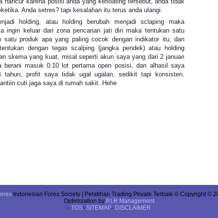
hancur karena posisi anda yang kefloating tersebut, anda tidak
ketika. Anda setres? tapi kesalahan itu terus anda ulangi.
njadi holding, atau holding berubah menjadi sclaping maka
 ingin keluar dari zona pencarian jati diri maka tentukan satu
n satu produk apa yang paling cocok dengan indikator itu, dan
 tentukan dengan tegas scalping (jangka pendek) atau holding
kan skema yang kuat, misal seperti akun saya yang dari 2 januari
berani masuk 0.10 lot pertama open posisi, dan alhasil saya
tahun, profit saya tidak ugal ugalan, sedikit tapi konsisten.
ntiin cuti jaga saya di rumah sakit. Hehe
orex
Indonesian Forex Society | Pelatihan Trading Private Terbaik © Copyright © 2
Optimization by
P.I.R Management
-
TOS
-
SITEMAP
-
DISCLAIMER