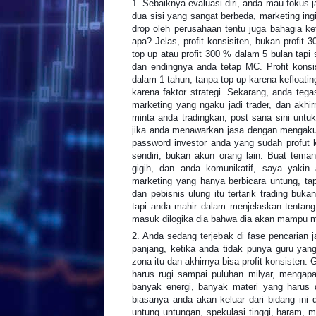
1. Sebaiknya evaluasi diri, anda mau fokus j
dua sisi yang sangat berbeda, marketing ing
drop oleh perusahaan tentu juga bahagia ke
apa? Jelas, profit konsisiten, bukan profit
top up atau profit 300 % dalam 5 bulan tapi s
dan endingnya anda tetap MC. Profit konsi
dalam 1 tahun, tanpa top up karena kefloating
karena faktor strategi. Sekarang, anda teg
marketing yang ngaku jadi trader, dan akhir
minta anda tradingkan, post sana sini untu
jika anda menawarkan jasa dengan mengaku
password investor anda yang sudah profut k
sendiri, bukan akun orang lain. Buat teman
gigih, dan anda komunikatif, saya yakin
marketing yang hanya berbicara untung, ta
dan pebisnis ulung itu tertarik trading b
tapi anda mahir dalam menjelaskan tentan
masuk dilogika dia bahwa dia akan mampu 
2. Anda sedang terjebak di fase pencarian ja
panjang, ketika anda tidak punya guru yang 
zona itu dan akhirnya bisa profit konsisten. G
harus rugi sampai puluhan milyar, mengapa?
banyak energi, banyak materi yang harus d
biasanya anda akan keluar dari bidang ini 
untung untungan, spekulasi tinggi, haram, m